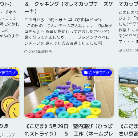
ウト）
＆ クッキング（オレオカップチーズケ
オカッ
ーキ）
・ 『室内
この日のり
ストラック
グ』で 「
この日から 6月～🐸🌂 早いですね(;^ω^)・・・
ヶ所に分かれ
した(*^
この日の りんごチームさんは。。。 『駄菓子
ました
作業！ こ
屋さん』へ お買い物に行ってきました(*^▽^*)
ちゃんのよう
す(*^▽
暑くなってきましたが。。。 ブタメンやペペロ
て・・・ お
ンチーノを 選んでいるお友達もいました...
2023年
2023年6月5日
だまブログ
こだまブログ
ク♬
《こだま》5月29日 室内遊び（ひっぱ
《こだま
れストライク） ＆ 工作（ネームプレ
さい京
❤ボールプー