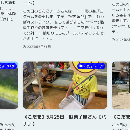
ート）
も通しも頑張
この日の午
は。。。
ーム✨「人
この日のりんごチームさんは・・・ 雨の為プロ
とだけ体操
いる姿を 
グラムを変更しまして☔ 『室内遊び』で 「ひっ
だけ伸び
済ませて。
ぱれストライク」 をして遊びました(*^▽^*) 職
(*^▽^
員手作りの装置を使って・・・ コマを引っ張っ
テ...
て発射！！ 輪切りにしたプールスティックを か
ごの中に・・・...
2023年5
2023年5月31日
だまブログ
こだまブログ
《こだま》5月25日 駄菓子屋さん【バ
《こだま
ナナ】
休みのお友
この日の 