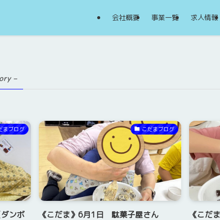
会社概要
事業一覧
求人情報
ory –
だまブログ
こだまブログ
（ダンボ
《こだま》6月1日 駄菓子屋さん
《こだま