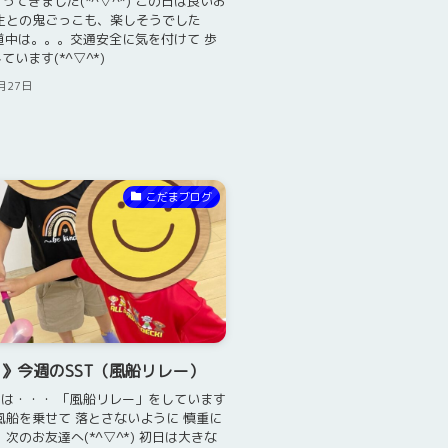
ってきました(*^▽^*) この日は良いお
生との鬼ごっこも、楽しそうでした
*) 道中は。。。交通安全に気を付けて 歩
います(*^▽^*)
月27日
こだまブログ
》今週のSST（風船リレー）
Tは・・・ 「風船リレー」をしています
に風船を乗せて 落とさないように 慎重に
 次のお友達へ(*^▽^*) 初日は大きな