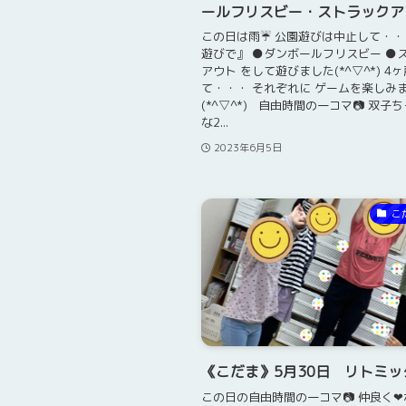
ールフリスビー・ストラックア
この日は雨☔ 公園遊びは中止して・・
遊びで』 ●ダンボールフリスビー ●
アウト をして遊びました(*^▽^*) 4
て・・・ それぞれに ゲームを楽しみ
(*^▽^*) 自由時間の一コマ📷 双子
な2...
2023年6月5日
こ
《こだま》5月30日 リトミッ
この日の自由時間の一コマ📷 仲良く