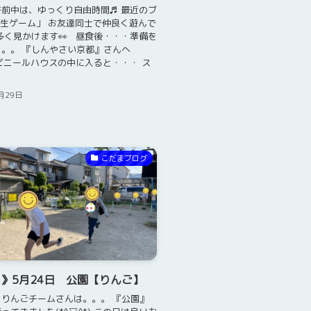
前中は、ゆっくり自由時間♬ 最近のブ
生ゲーム」 お友達同士で仲良く遊んで
多く見かけます👀 昼食後・・・準備を
。。 『しんやさい京都』さんへ
*) ビニールハウスの中に入ると・・・ ス
月29日
こだまブログ
》5月24日 公園【りんご】
りんごチームさんは。。。 『公園』