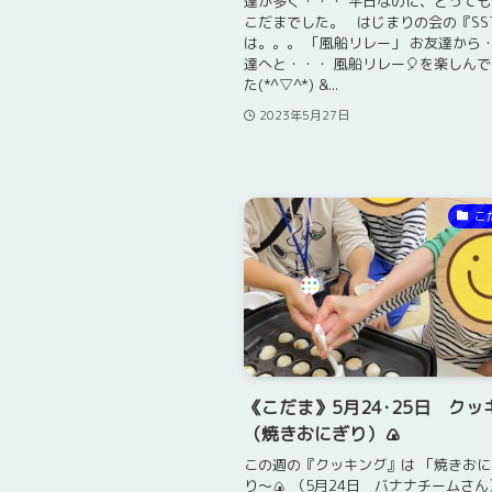
達が多く・・・ 平日なのに、とって
こだまでした。 はじまりの会の『SS
は。。。 「風船リレー」 お友達から・
達へと・・・ 風船リレー🎈を楽しん
た(*^▽^*) &...
2023年5月27日
こ
《こだま》5月24･25日 クッ
（焼きおにぎり）🍙
この週の『クッキング』は 「焼きお
り～🍙 （5月24日 バナナチームさん