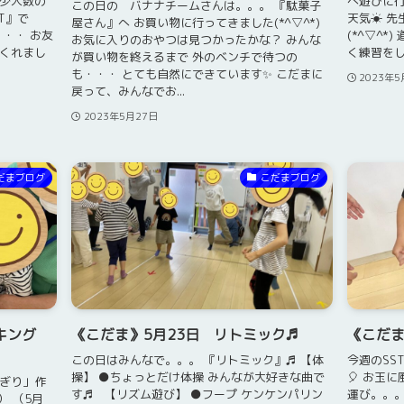
も少人数の
へ遊びに行
この日の バナナチームさんは。。。 『駄菓子
T』で
天気☀ 先
屋さん』へ お買い物に行ってきました(*^▽^*)
・・ お友
(*^▽^
お気に入りのおやつは見つかったかな？ みんな
でくれまし
く練習をして
が買い物を終えるまで 外のベンチで待つの
も・・・ とても自然にできています✨ こだまに
2023年5
戻って、みんなでお...
2023年5月27日
だまブログ
こだまブログ
キング
《こだま》5月23日 リトミック♬
《こだま
この日はみんなで。。。 『リトミック』♬ 【体
今週のSS
操】 ●ちょっとだけ体操 みんなが大好きな曲で
🎈 お玉
にぎり」作
す♬ 【リズム遊び】 ●フープ ケンケンパリン
運び。。。
） （5月